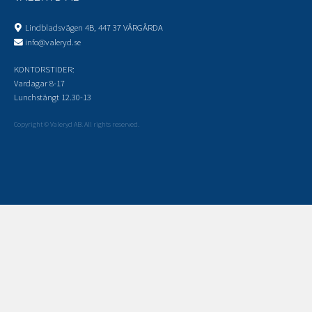
Lindbladsvägen 4B, 447 37 VÅRGÅRDA
info@valeryd.se
KONTORSTIDER:
Vardagar 8-17
Lunchstängt 12.30-13
Copyright © Valeryd AB. All rights reserved.