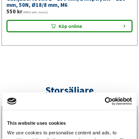
mm,
mm, 50N, Ø18/8 mm, M6
550
kr
M6
(440kr exkl. moms)
mängd
Köp online
Storsäljare
3160052
LGF Skylt Självhäftande
This website uses cookies
238
kr
(190kr exkl. moms)
We use cookies to personalise content and ads, to