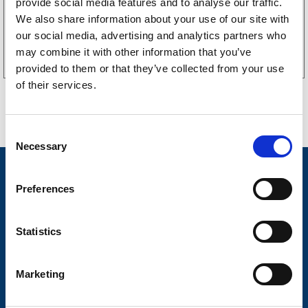
provide social media features and to analyse our traffic.
We also share information about your use of our site with
Köp online
our social media, advertising and analytics partners who
may combine it with other information that you’ve
provided to them or that they’ve collected from your use
of their services.
C
Necessary
o
n
Nyheter
s
Preferences
Släpvagnsfabrikat
e
n
Släpvagnsservice
t
Statistics
S
Våra produkter
e
Marketing
Frågor & Svar
l
e
Butikskoncept