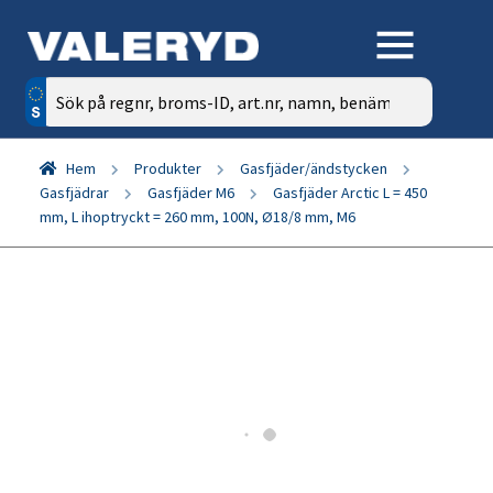
Sök
efter:
Hem
Produkter
Gasfjäder/ändstycken
Gasfjädrar
Gasfjäder M6
Gasfjäder Arctic L = 450
mm, L ihoptryckt = 260 mm, 100N, Ø18/8 mm, M6