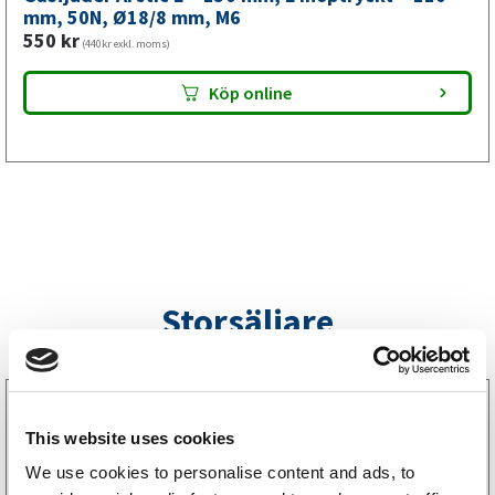
mm,
mm, 50N, Ø18/8 mm, M6
550
kr
M6
(440kr exkl. moms)
mängd
Köp online
Storsäljare
3160052
LGF Skylt Självhäftande
This website uses cookies
238
kr
(190kr exkl. moms)
We use cookies to personalise content and ads, to