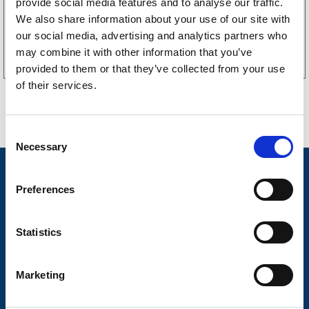
provide social media features and to analyse our traffic.
We also share information about your use of our site with
Köp online
our social media, advertising and analytics partners who
may combine it with other information that you’ve
provided to them or that they’ve collected from your use
of their services.
C
Necessary
o
n
Nyheter
s
Preferences
Släpvagnsfabrikat
e
n
Släpvagnsservice
t
Statistics
S
Våra produkter
e
Marketing
Frågor & Svar
l
e
Butikskoncept