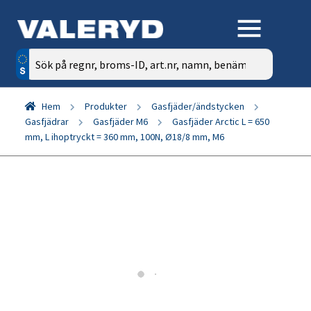
Sök
efter:
Hem
Produkter
Gasfjäder/ändstycken
Gasfjädrar
Gasfjäder M6
Gasfjäder Arctic L = 650
mm, L ihoptryckt = 360 mm, 100N, Ø18/8 mm, M6