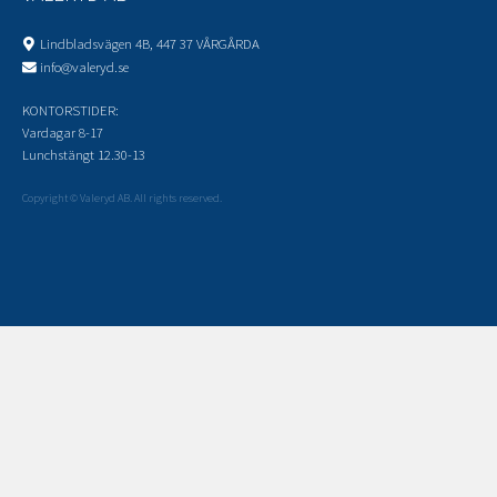
Lindbladsvägen 4B, 447 37 VÅRGÅRDA
info@valeryd.se
KONTORSTIDER:
Vardagar 8-17
Lunchstängt 12.30-13
Copyright © Valeryd AB. All rights reserved.