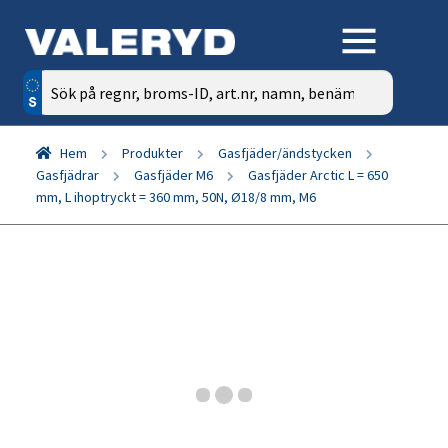
Sök
efter:
Hem
Produkter
Gasfjäder/ändstycken
Gasfjädrar
Gasfjäder M6
Gasfjäder Arctic L = 650
mm, L ihoptryckt = 360 mm, 50N, Ø18/8 mm, M6