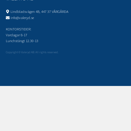
Lindbladsvägen 4B, 447 37 VÅRGÅRDA
info@valeryd.se
KONTORSTIDER:
Vardagar 8-17
Lunchstängt 12.30-13
Copyright © Valeryd AB. All rights reserved.