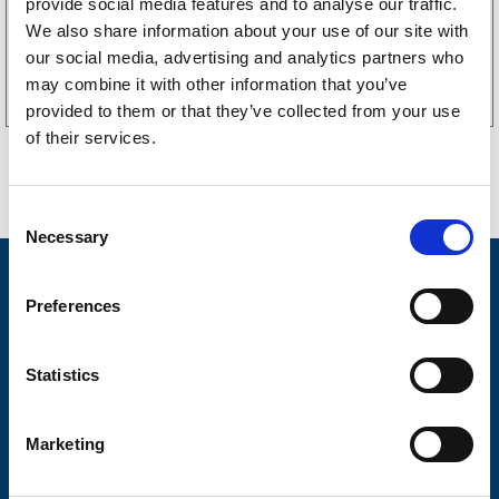
provide social media features and to analyse our traffic.
We also share information about your use of our site with
Köp online
our social media, advertising and analytics partners who
may combine it with other information that you’ve
provided to them or that they’ve collected from your use
of their services.
C
Necessary
o
n
Nyheter
s
Preferences
Släpvagnsfabrikat
e
n
Släpvagnsservice
t
Statistics
S
Våra produkter
e
Marketing
Frågor & Svar
l
e
Butikskoncept