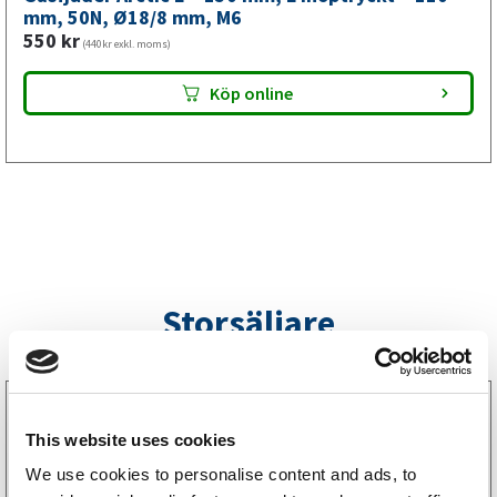
mm,
mm, 50N, Ø18/8 mm, M6
550
kr
M6
(440kr exkl. moms)
mängd
Köp online
Storsäljare
3160052
LGF Skylt Självhäftande
This website uses cookies
238
kr
(190kr exkl. moms)
We use cookies to personalise content and ads, to