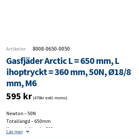
8008-0650-0050
Artikelnr:
Gasfjäder Arctic L = 650 mm, L
ihoptryckt = 360 mm, 50N, Ø18/8
mm, M6
595
kr
(476kr exkl. moms)
Newton – 50N
Totallängd – 650mm
Ihoptrycktlängd – 360mm
Läs mer
Slaglängd – 300mm