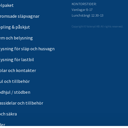
KONTORSTIDER:
elpaket
Vardagar 8-17
Lunchstängt 12.30-13
romsade släpvagnar
pling & påskjut
Copyright © Valeryd AB. All rights reserved.
em och belysning
lysning för släp och husvagn
ysning för lastbil
blar och kontakter
ul och tillbehör
ödhjul / stödben
ssidelar och tillbehör
och säkra
der