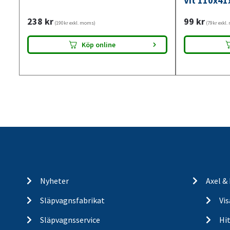
Vit 110x41
238
kr
99
kr
(190kr exkl. moms)
(79kr exkl
Köp online
Nyheter
Axel &
Släpvagnsfabrikat
Vi
Släpvagnsservice
Hit