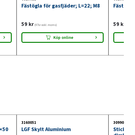
Fästögla för gasfjäder; L=22; M8
Fästögla
59
kr
59
kr
(47kr exkl. moms)
(47kr 
Köp online
3160051
3099018
0×50
LGF Skylt Aluminium
Stickdos