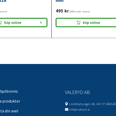
x28
mm
495
kr
. moms)
(396kr exkl. moms)
Köp online
Köp online
 hjulbroms
VALERYD AB
sa produkter
Lindbladsvägen 4B, 447 37 VÅRGÅ
info@valeryd.se
ta din axel