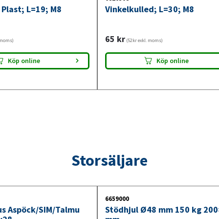
 Plast; L=19; M8
Vinkelkulled; L=30; M8
65
kr
. moms)
(52kr exkl. moms)
Köp online
Köp online
Storsäljare
6659000
jus Aspöck/SIM/Talmu
Stödhjul Ø48 mm 150 kg 20