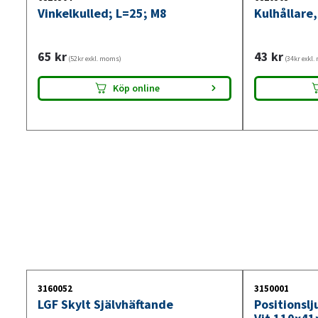
Vinkelkulled; L=25; M8
Kulhållare,
65
kr
43
kr
(52kr exkl. moms)
(34kr exkl
Köp online
3160052
3150001
LGF Skylt Självhäftande
Positionsl