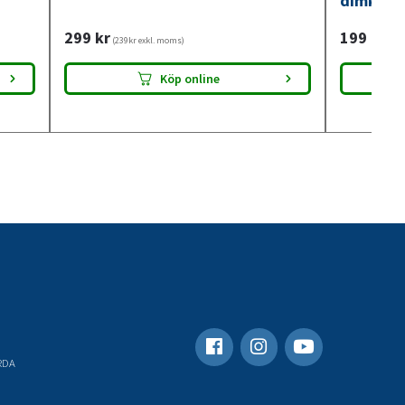
dimkont
299
kr
199
kr
(239kr exkl. moms)
(159
Köp online
RDA