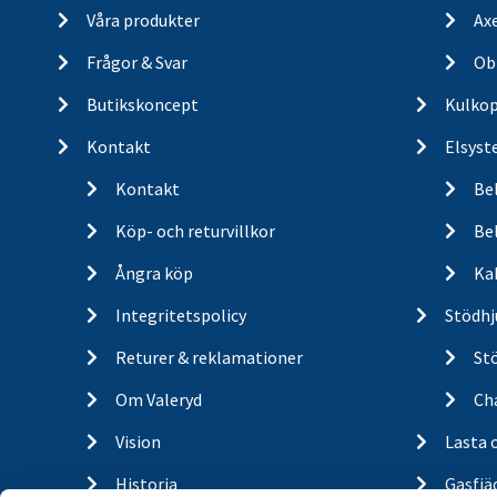
Våra produkter
Ax
Frågor & Svar
Ob
Butikskoncept
Kulkop
Kontakt
Elsyst
Kontakt
Be
Köp- och returvillkor
Bel
Ångra köp
Ka
Integritetspolicy
Stödhj
Returer & reklamationer
St
Om Valeryd
Cha
Vision
Lasta 
Historia
Gasfjä