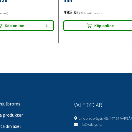
x28
mm
495
kr
. moms)
(396kr exkl. moms)
Köp online
Köp online
 hjulbroms
VALERYD AB
sa produkter
Lindbladsvägen 4B, 447 37 VÅRGÅ
info@valeryd.se
ta din axel