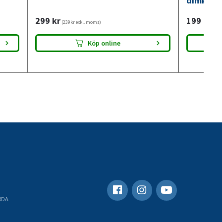
dimkont
299
kr
199
kr
(239kr exkl. moms)
(159
Köp online
RDA