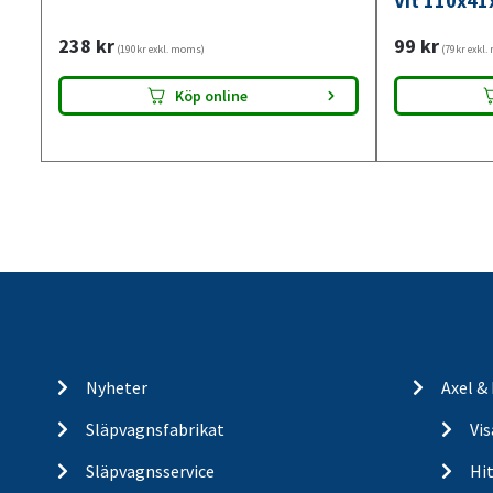
Vit 110x41
238
kr
99
kr
(190kr exkl. moms)
(79kr exkl
Köp online
Nyheter
Axel &
Släpvagnsfabrikat
Vi
Släpvagnsservice
Hit