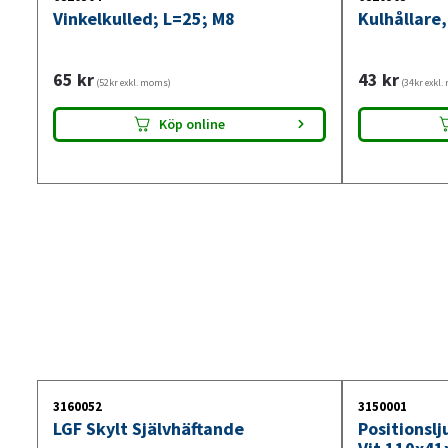
Vinkelkulled; L=25; M8
Kulhållare,
65
kr
43
kr
(52kr exkl. moms)
(34kr exkl
Köp online
3160052
3150001
LGF Skylt Självhäftande
Positionsl