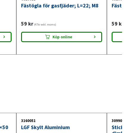
Fästögla för gasfjäder; L=22; M8
Fästögla
59
kr
59
kr
(47kr exkl. moms)
(47kr 
Köp online
3160051
3099018
0×50
LGF Skylt Aluminium
Stickdos