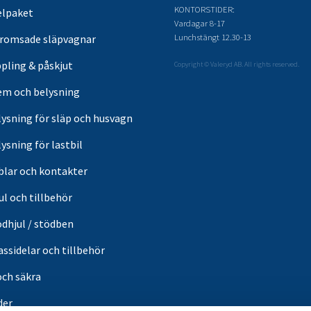
KONTORSTIDER:
elpaket
Vardagar 8-17
Lunchstängt 12.30-13
romsade släpvagnar
pling & påskjut
Copyright © Valeryd AB. All rights reserved.
em och belysning
lysning för släp och husvagn
ysning för lastbil
blar och kontakter
ul och tillbehör
ödhjul / stödben
ssidelar och tillbehör
och säkra
der