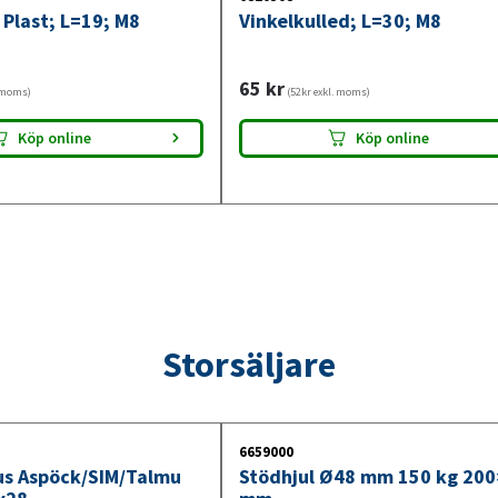
 Plast; L=19; M8
Vinkelkulled; L=30; M8
65
kr
. moms)
(52kr exkl. moms)
Köp online
Köp online
Storsäljare
6659000
jus Aspöck/SIM/Talmu
Stödhjul Ø48 mm 150 kg 20