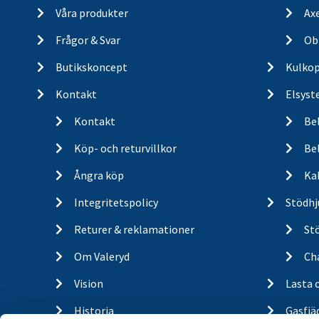
Våra produkter
Ax
Frågor & Svar
Ob
Butikskoncept
Kulkop
Kontakt
Elsyst
Kontakt
Be
Köp- och returvillkor
Bel
Ångra köp
Ka
Integritetspolicy
Stödhj
Returer & reklamationer
St
Om Valeryd
Cha
Vision
Lasta 
Historia
Gasfjä