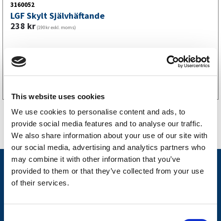
3160052
LGF Skylt Självhäftande
238
kr
(190kr exkl. moms)
Köp online
This website uses cookies
We use cookies to personalise content and ads, to
provide social media features and to analyse our traffic.
We also share information about your use of our site with
our social media, advertising and analytics partners who
may combine it with other information that you’ve
Nyheter
provided to them or that they’ve collected from your use
of their services.
Släpvagnsfabrikat
Släpvagnsservice
C