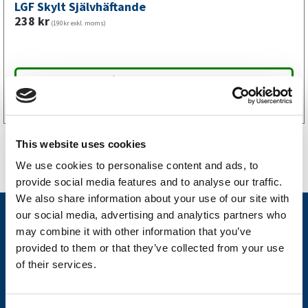
LGF Skylt Självhäftande
238
kr
(190kr exkl. moms)
Köp online
This website uses cookies
We use cookies to personalise content and ads, to
provide social media features and to analyse our traffic.
We also share information about your use of our site with
our social media, advertising and analytics partners who
Nyheter
may combine it with other information that you’ve
Släpvagnsfabrikat
provided to them or that they’ve collected from your use
of their services.
Släpvagnsservice
Våra produkter