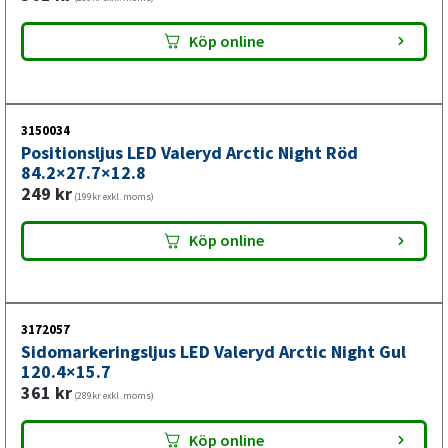
Köp online
3150034
Positionsljus LED Valeryd Arctic Night Röd
84.2×27.7×12.8
249
kr
(199kr exkl. moms)
Köp online
3172057
Sidomarkeringsljus LED Valeryd Arctic Night Gul
120.4×15.7
361
kr
(289kr exkl. moms)
Köp online