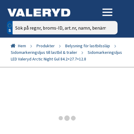
Sök
efter:
Hem
Produkter
Belysning för lastbilssläp
Sidomarkeringsljus till lastbil & trailer
Sidomarkeringsljus
LED Valeryd Arctic Night Gul 84.2×27.7×12.8