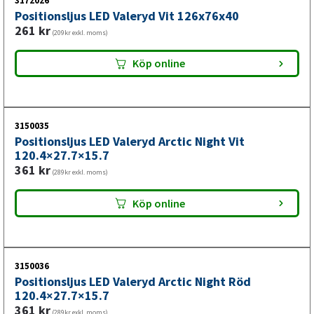
3172026
Positionsljus LED Valeryd Vit 126x76x40
261
kr
Sidomarkeringslykta för släpvagn
(209kr exkl. moms)
med diskret utseende och tydlig
Köp online
sidomarkering
Denna sidomarkeringslykta för släpvagn är framtagen för
3150035
att ge tydlig sidomarkering i ett kompakt och nedtonat
Positionsljus LED Valeryd Arctic Night Vit
120.4×27.7×15.7
utförande. Det mörka Arctic Night-utförandet gör att
361
kr
lyktan smälter in visuellt, samtidigt som släpvagnens
(289kr exkl. moms)
placering blir lättare att uppfatta för andra trafikanter vid
Köp online
exempelvis möten, omkörningar och körning i mörker.
3150036
Positionsljus LED Valeryd Arctic Night Röd
120.4×27.7×15.7
361
kr
(289kr exkl. moms)