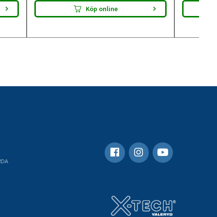
Köp online
RDA