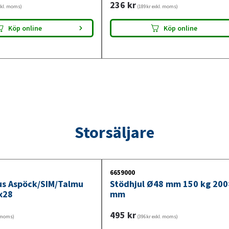
236
kr
xkl. moms)
(189kr exkl. moms)
Köp online
Köp online
Storsäljare
6659000
jus Aspöck/SIM/Talmu
Stödhjul Ø48 mm 150 kg 20
x28
mm
495
kr
. moms)
(396kr exkl. moms)