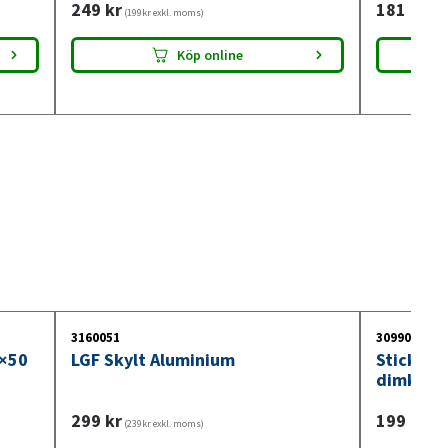
249
kr
181
kr
(199kr exkl. moms)
(145
Köp online
3160051
3099018
0×50
LGF Skylt Aluminium
Stickdos
dimkont
299
kr
199
kr
(239kr exkl. moms)
(159