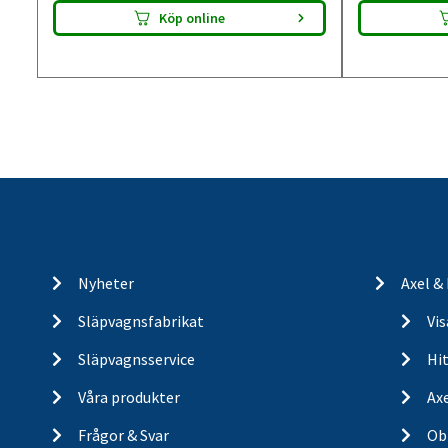
Köp online
Nyheter
Axel &
Släpvagnsfabrikat
Vi
Släpvagnsservice
Hit
Våra produkter
Ax
Frågor & Svar
Ob