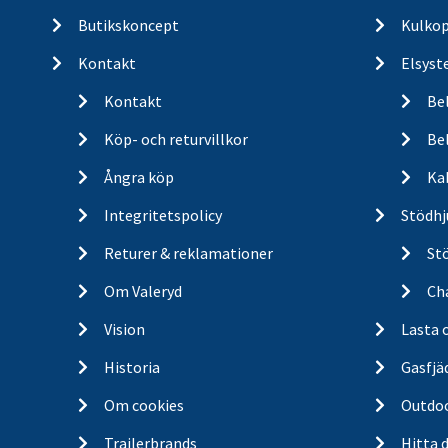
Butikskoncept
Kulkop
Kontakt
Elsyst
Kontakt
Be
Köp- och returvillkor
Bel
Ångra köp
Ka
Integritetspolicy
Stödhj
Returer & reklamationer
St
Om Valeryd
Cha
Vision
Lasta 
Historia
Gasfjä
Om cookies
Outdo
Trailerbrands
Hitta 