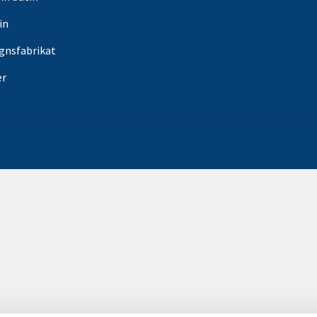
in
gnsfabrikat
er