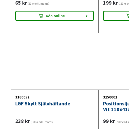
65
kr
199
kr
(52kr exkl. moms)
(159kr e
Köp online
3160052
3150001
LGF Skylt Självhäftande
Positionsl
Vit 110x41
238
kr
99
kr
(190kr exkl. moms)
(79kr exkl