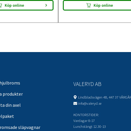
Köp online
Köp online
 hjulbroms
VALERYD AB
sa produkter
Lindbladsvägen 4B, 447 37 VÅRGÅ
info@valeryd.se
ta din axel
KONTORSTIDER:
elpaket
Vardagar 8-17
Lunchstängt 12.30-13
romsade släpvagnar