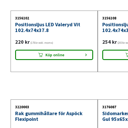
3156102
3156108
Positionsljus LED Valeryd Vit
Positionslj
102.4x74x37.8
102.4x74x
220
kr
254
kr
(176kr exkl. moms)
(203kr e
Köp online
3220003
3176087
Rak gummihållare för Aspöck
Sidomarker
Flexipoint
Gul 95x65