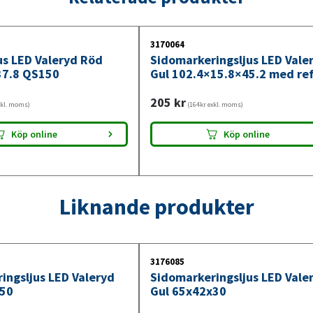
sett från sidan, vilket gör fordonet tydligar
förbättras orienteringen för andra trafikan
3170064
mörker.
us LED Valeryd Röd
Sidomarkeringsljus LED Vale
37.8 QS150
Gul 102.4×15.8×45.2 med ref
205
kr
xkl. moms)
(164kr exkl. moms)
Köp online
Köp online
Liknande produkter
3176085
ingsljus LED Valeryd
Sidomarkeringsljus LED Vale
x50
Gul 65x42x30