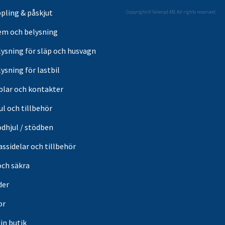
pling & påskjut
Copyright © Valeryd AB. All rights reserved.
em och belysning
lysning för släp och husvagn
ysning för lastbil
blar och kontakter
ul och tillbehör
ödhjul / stödben
ssidelar och tillbehör
och säkra
der
or
din butik