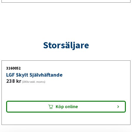
som kombinerar tydlig sidomarkering
och aktiv signalering
Denna sidomarkeringslykta för släpvagn är utformad för
att både visa fordonets sidoposition och ge tydlig visuell
signalering via indikatorfunktionen. Kombinationen av
Storsäljare
sidomarkering och signalering förbättrar uppfattningen av
släpvagnens placering för andra trafikanter vid exempelvis
möten, omkörningar och körning i mörker.
3160052
LGF Skylt Självhäftande
238
kr
(190kr exkl. moms)
Köp online