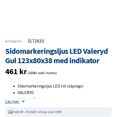
3172033
Artikelnr:
Sidomarkeringsljus LED Valeryd
Gul 123x80x38 med indikator
461
kr
(369kr exkl. moms)
Sidomarkeringsljus LED till släpvagn
VALERYD
Universell montering
Läs mer
Integrerad reflex
Indikator, kategori 5
Frakt 89 – fri frakt vid köp över 1995