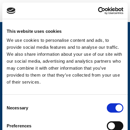
This website uses cookies
Nyheter
We use cookies to personalise content and ads, to
Släpvagnsfabrikat
provide social media features and to analyse our traffic.
We also share information about your use of our site with
Släpvagnsservice
our social media, advertising and analytics partners who
Våra produkter
may combine it with other information that you’ve
provided to them or that they’ve collected from your use
Frågor & Svar
of their services.
Butikskoncept
Kontakt
C
Necessary
o
Kontakt
n
Köp- och returvillkor
s
Preferences
e