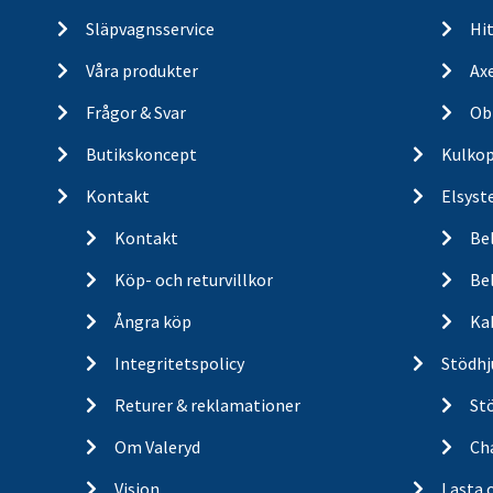
Släpvagnsservice
Hit
Våra produkter
Ax
Frågor & Svar
Ob
Butikskoncept
Kulkop
Kontakt
Elsyst
Kontakt
Be
Köp- och returvillkor
Bel
Ångra köp
Ka
Integritetspolicy
Stödhj
Returer & reklamationer
St
Om Valeryd
Cha
Vision
Lasta 