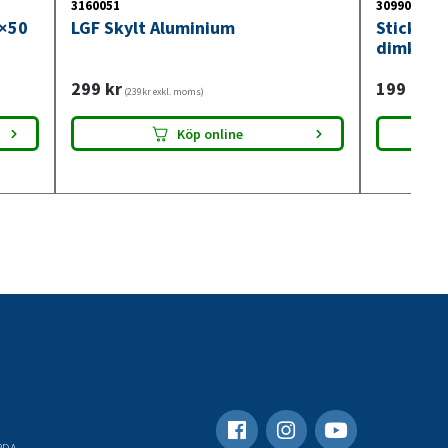
3160051
3099018
0×50
LGF Skylt Aluminium
Stickdos
dimkont
299
kr
199
kr
(239kr exkl. moms)
(159
Köp online
RDA