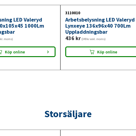
3110010
sning LED Valeryd
Arbetsbelysning LED Valeryd
70x105x45 1000Lm
Lynxeye 136x96x40 700Lm
ngsbar
Uppladdningsbar
436
kr
xkl. moms)
(349kr exkl. moms)
Köp online
Köp online
Storsäljare