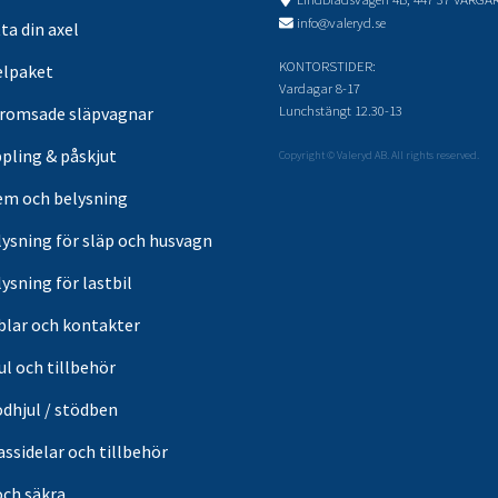
info@valeryd.se
ta din axel
KONTORSTIDER:
elpaket
Vardagar 8-17
Lunchstängt 12.30-13
romsade släpvagnar
pling & påskjut
Copyright © Valeryd AB. All rights reserved.
em och belysning
lysning för släp och husvagn
ysning för lastbil
blar och kontakter
ul och tillbehör
ödhjul / stödben
ssidelar och tillbehör
och säkra