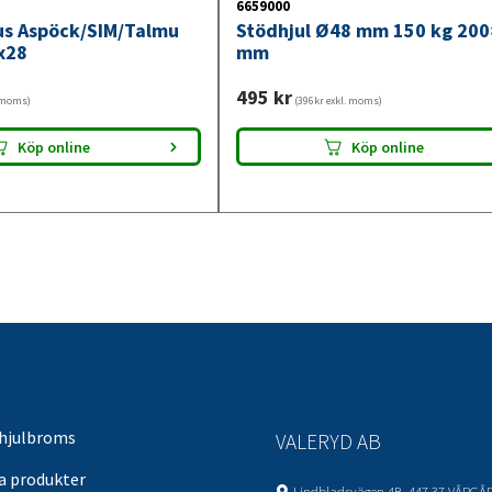
6659000
jus Aspöck/SIM/Talmu
Stödhjul Ø48 mm 150 kg 20
x28
mm
495
kr
. moms)
(396kr exkl. moms)
Köp online
Köp online
 hjulbroms
VALERYD AB
sa produkter
Lindbladsvägen 4B, 447 37 VÅRGÅ