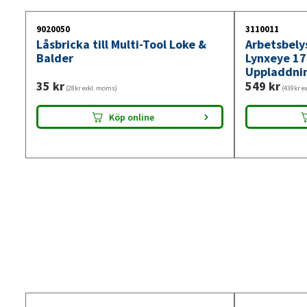
9020050
3110011
Låsbricka till Multi-Tool Loke &
Arbetsbely
Balder
Lynxeye 1
Uppladdni
35
kr
549
kr
(28kr exkl. moms)
(439kr e
Köp online