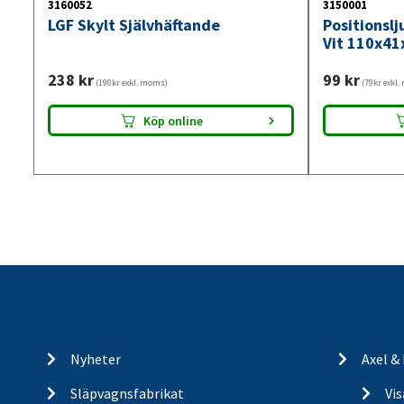
3160052
3150001
LGF Skylt Självhäftande
Positionsl
Vit 110x41
238
kr
99
kr
(190kr exkl. moms)
(79kr exkl
Köp online
Nyheter
Axel &
Släpvagnsfabrikat
Vi