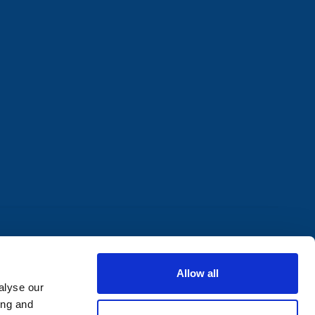
Allow all
alyse our
ing and