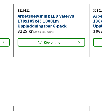
3110111
3110110
Arbetsbelysning LED Valeryd
Arbetsbe
170x105x45 1000Lm
136x96x
Uppladdningsbar 6-pack
Uppladd
3125
kr
3063
kr
(2500kr exkl. moms)
(2
Köp online