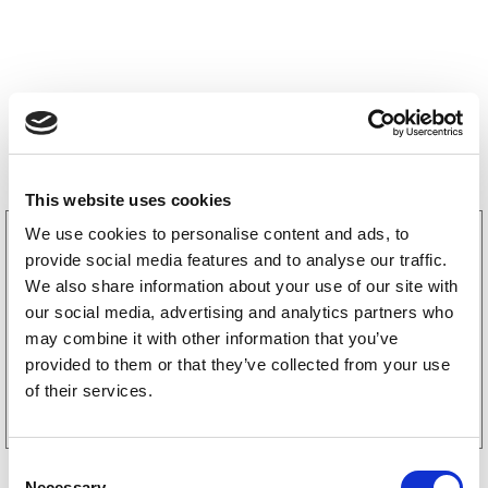
Storsäljare
This website uses cookies
We use cookies to personalise content and ads, to
3160052
LGF Skylt Självhäftande
provide social media features and to analyse our traffic.
238
kr
We also share information about your use of our site with
(190kr exkl. moms)
our social media, advertising and analytics partners who
may combine it with other information that you’ve
provided to them or that they’ve collected from your use
Köp online
of their services.
C
Necessary