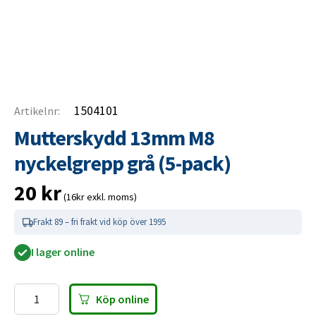
1504101
Artikelnr:
Mutterskydd 13mm M8
nyckelgrepp grå (5-pack)
20
kr
(16kr exkl. moms)
Frakt 89 – fri frakt vid köp över 1995
I lager online
Köp online
Mutterskydd