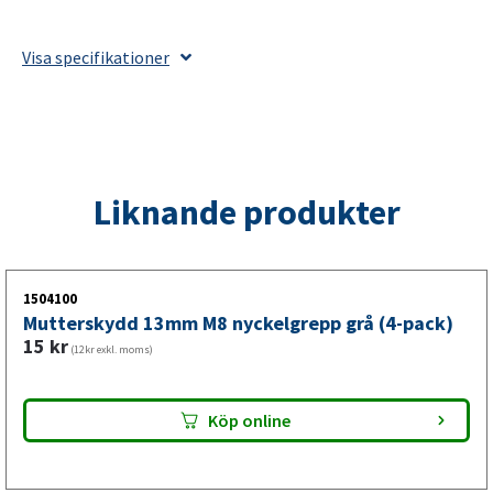
13mm
M8
Visa specifikationer
nyckelgrepp
grå
(5-
pack)
mängd
Liknande produkter
1504100
Mutterskydd 13mm M8 nyckelgrepp grå (4-pack)
15
kr
(12kr exkl. moms)
Köp online