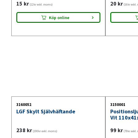
15
kr
20
kr
(12kr exkl. moms)
(16kr exkl
Köp online
3160052
3150001
LGF Skylt Självhäftande
Positionsl
Vit 110x41
238
kr
99
kr
(190kr exkl. moms)
(79kr exkl