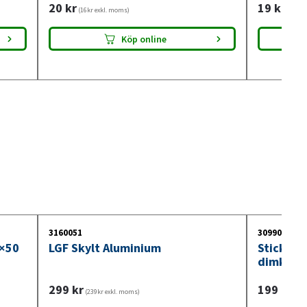
20
kr
19
kr
(16kr exkl. moms)
(15kr 
Köp online
3160051
3099018
0×50
LGF Skylt Aluminium
Stickdos
dimkont
299
kr
199
kr
(239kr exkl. moms)
(159