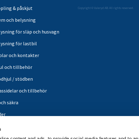
pling & påskjut
Copyright © Valeryd AB. All rights reserved.
em och belysning
lysning för släp och husvagn
ysning för lastbil
blar och kontakter
ul och tillbehör
ödhjul / stödben
ssidelar och tillbehör
och säkra
der
or
s
din butik
ise content and ads, to provide social media features and to an