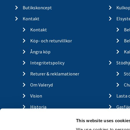
Butikskoncept
Kulkop
Kontakt
Elsyst
Kontakt
Be
Köp- och returvillkor
Bel
Ångra köp
Ka
Integritetspolicy
Stödhj
Returer & reklamationer
St
Om Valeryd
Cha
Vision
Lasta 
Historia
Gasfjä
Om cookies
Outdo
This website uses cookie
Trailerbrands
Hitta 
We use cookies to personal