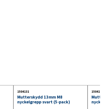
10. Kabel
11. Innerbelysning
12. Glödlampor
1504131
1504110
Mutterskydd 13mm M8
Mutters
nyckelgrepp svart (5-pack)
nyckelgr