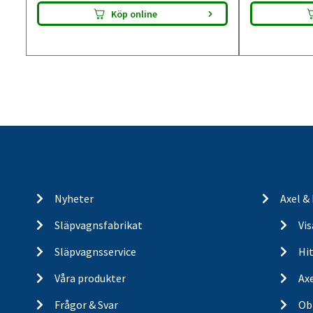
Köp online
Nyheter
Axel &
Släpvagnsfabrikat
Vi
Släpvagnsservice
Hit
Våra produkter
Ax
Frågor & Svar
Ob