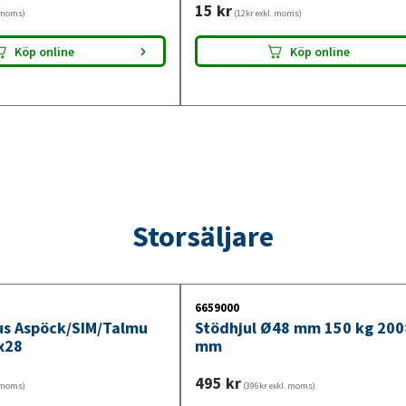
15
kr
. moms)
(12kr exkl. moms)
Köp online
Köp online
Storsäljare
6659000
jus Aspöck/SIM/Talmu
Stödhjul Ø48 mm 150 kg 20
x28
mm
495
kr
. moms)
(396kr exkl. moms)