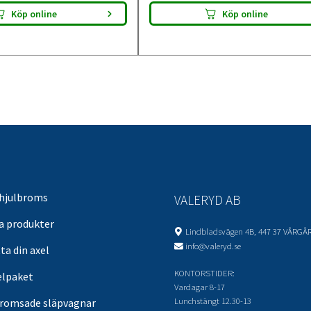
Köp online
Köp online
 hjulbroms
VALERYD AB
sa produkter
Lindbladsvägen 4B, 447 37 VÅRGÅ
info@valeryd.se
ta din axel
KONTORSTIDER:
elpaket
Vardagar 8-17
Lunchstängt 12.30-13
romsade släpvagnar