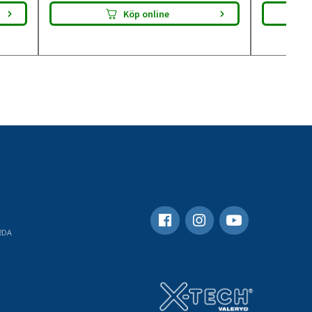
Köp online
RDA