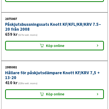
2075007
Påskjutsbussningssats Knott KF/KFL/KR/KRV 7.5–
20 från 2008
659
kr
(527kr exkl. moms)
Köp online
2995001
Hållare för påskjutsdämpare Knott KF/KRV 7,5 +
13-20
410
kr
(328kr exkl. moms)
Köp online