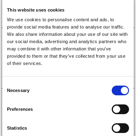
Köp online
This website uses cookies
We use cookies to personalise content and ads, to
provide social media features and to analyse our traffic.
We also share information about your use of our site with
1500147
our social media, advertising and analytics partners who
Sexkantsbult delgängad M12X100 Paket med
2xLåsmutter och 4xBricka
may combine it with other information that you’ve
114
kr
provided to them or that they’ve collected from your use
(91kr exkl. moms)
of their services.
Köp online
C
Necessary
o
2295041
n
Kulkoppling Knott K20-B 2000 kg Rör Ø45 mm
s
1431
kr
Preferences
(1145kr exkl. moms)
e
n
Köp online
t
Statistics
S