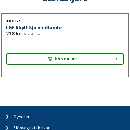
3160052
LGF Skylt Självhäftande
238
kr
(190kr exkl. moms)
Köp online
Nyheter
Släpvagnsfabrikat