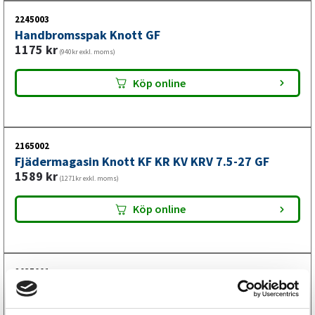
2245003
Handbromsspak Knott GF
1175
kr
(940kr exkl. moms)
Köp online
2165002
Fjädermagasin Knott KF KR KV KRV 7.5-27 GF
1589
kr
(1271kr exkl. moms)
Köp online
2035001
Bromsexpander Knott KH/GF
853
kr
(682kr exkl. moms)