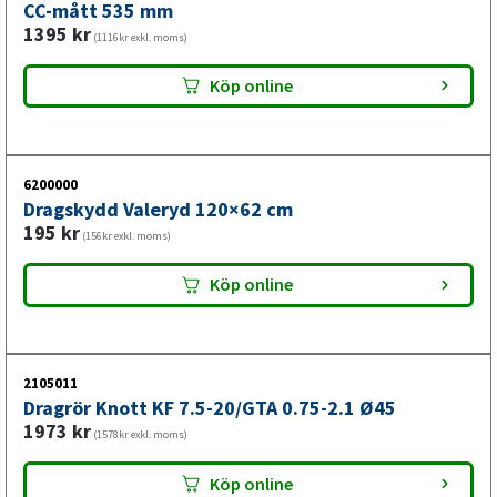
CC-mått 535 mm
1395
kr
(1116kr exkl. moms)
Köp online
6200000
Dragskydd Valeryd 120×62 cm
195
kr
(156kr exkl. moms)
Köp online
2105011
Dragrör Knott KF 7.5-20/GTA 0.75-2.1 Ø45
1973
kr
(1578kr exkl. moms)
Köp online