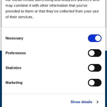
may combine it with other information that you’ve
provided to them or that they’ve collected from your use
Köp online
of their services.
C
Necessary
o
n
s
Preferences
e
Nyheter
n
t
Statistics
Släpvagnsfabrikat
S
Släpvagnsservice
e
Marketing
l
Våra produkter
e
Frågor & Svar
c
Show details
t
Butikskoncept