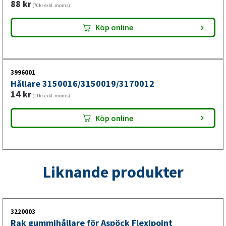
88
kr
(70kr exkl. moms)
montering på släp
Köp online
Denna positionslykta är utformad för rätt
positionsmarkering på släpvagnar med universell
montering och ger god synlighet under körning. Den är
lämplig som ersättning när befintlig belysning behöver
3996001
Hållare 3150016/3150019/3170012
bytas för att återställa tydlig märkning i trafiken.
14
kr
(11kr exkl. moms)
Köp online
Liknande produkter
3220003
Rak gummihållare för Aspöck Flexipoint