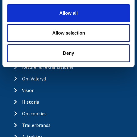
i
o
Kontakt
Allow all
n
Kontakt
Köp- och returvillkor
Allow selection
Ångra köp
Deny
Integritetspolicy
Returer & reklamationer
Om Valeryd
Vision
Historia
Om cookies
Trailerbrands
A-traktor