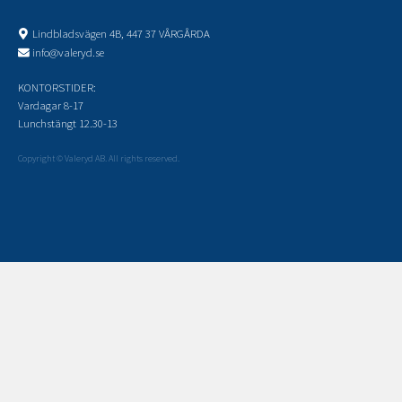
Lindbladsvägen 4B, 447 37 VÅRGÅRDA
info@valeryd.se
KONTORSTIDER:
Vardagar 8-17
Lunchstängt 12.30-13
Copyright © Valeryd AB. All rights reserved.