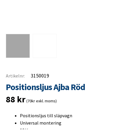
3150019
Artikelnr:
Positionsljus Ajba Röd
88
kr
(70kr exkl. moms)
Positionsljus till släpvagn
Universal montering
12 V