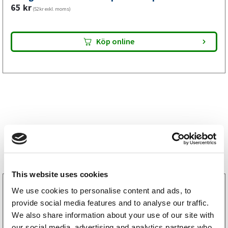
65
kr
(52kr exkl. moms)
Köp online
Storsäljare
This website uses cookies
3160052
We use cookies to personalise content and ads, to
LGF Skylt Självhäftande
provide social media features and to analyse our traffic.
238
kr
(190kr exkl. moms)
We also share information about your use of our site with
our social media, advertising and analytics partners who