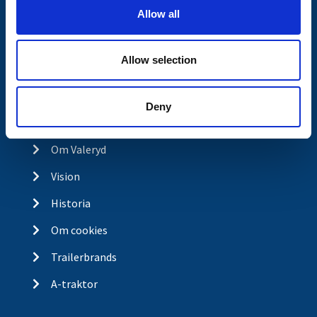
o
Allow all
Kontakt
n
Köp- och returvillkor
Allow selection
Ångra köp
Integritetspolicy
Deny
Returer & reklamationer
Om Valeryd
Vision
Historia
Om cookies
Trailerbrands
A-traktor