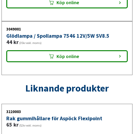
Köp online
Denna positionslykta används för att ge korrekt
positionsmarkering på släpvagnar med Aspöck-, SIM- och
Talmu-system. Ett bra val vid ersättning när synlighet och
tydlig märkning behöver återställas.
3049001
Glödlampa / Spollampa 7546 12V/5W SV8.5
44
kr
(35kr exkl. moms)
Köp online
Liknande produkter
3220003
Rak gummihållare för Aspöck Flexipoint
65
kr
(52kr exkl. moms)