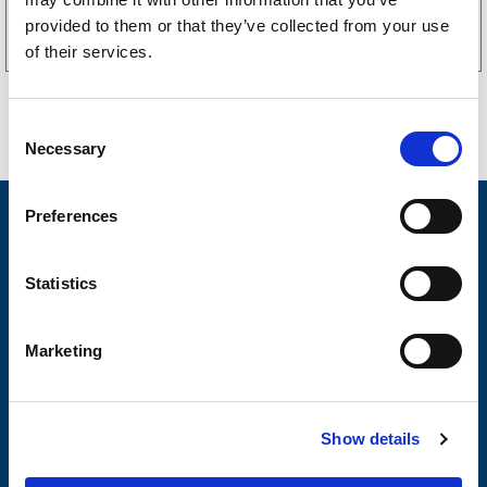
Köp online
provided to them or that they’ve collected from your use
of their services.
C
Necessary
o
n
s
Preferences
Nyheter
e
n
Släpvagnsfabrikat
t
Statistics
Släpvagnsservice
S
e
Våra produkter
Marketing
l
Frågor & Svar
e
c
Butikskoncept
Show details
t
i
Kontakt