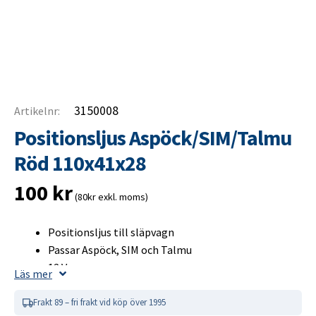
3150008
Artikelnr:
Positionsljus Aspöck/SIM/Talmu
Röd 110x41x28
100
kr
(80kr exkl. moms)
Positionsljus till släpvagn
Passar Aspöck, SIM och Talmu
12 V
Läs mer
Glödlampa ingår ej
Kabelanslutning
Frakt 89 – fri frakt vid köp över 1995