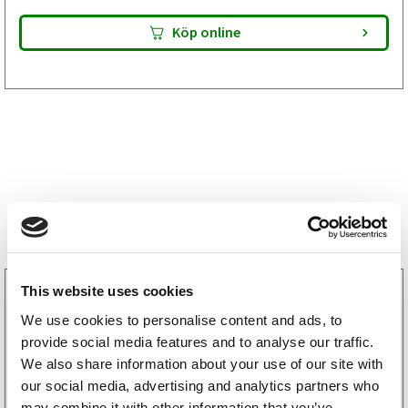
Köp online
Storsäljare
This website uses cookies
3160052
LGF Skylt Självhäftande
We use cookies to personalise content and ads, to
238
kr
(190kr exkl. moms)
provide social media features and to analyse our traffic.
We also share information about your use of our site with
our social media, advertising and analytics partners who
may combine it with other information that you’ve