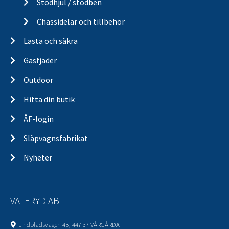
Stödhjul / stödben
Chassidelar och tillbehör
Lasta och säkra
Gasfjäder
Outdoor
Hitta din butik
ÅF-login
Släpvagnsfabrikat
Nyheter
VALERYD AB
Lindbladsvägen 4B, 447 37 VÅRGÅRDA