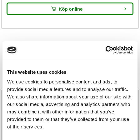
mängd
Köp online
Storsäljare
This website uses cookies
We use cookies to personalise content and ads, to
provide social media features and to analyse our traffic.
We also share information about your use of our site with
3160052
LGF Skylt Självhäftande
our social media, advertising and analytics partners who
238
kr
may combine it with other information that you’ve
(190kr exkl. moms)
provided to them or that they’ve collected from your use
of their services.
Köp online