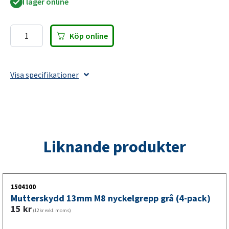
I lager online
Köp online
Sexkantsbult
delgängad
M12x70
Visa specifikationer
10.9
fzb
DIN
931
Paket
Liknande produkter
med
2xLåsmutter
fzb
DIN
1504100
985
Mutterskydd 13mm M8 nyckelgrepp grå (4-pack)
och
15
kr
(12kr exkl. moms)
4xBricka