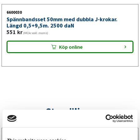
6600030
Spännbandsset 50mm med dubbla J-krokar.
Längd 0,5+9,5m. 2500 daN
551
kr
(441kr exkl. moms)
Köp online
Storsäljare
3160052