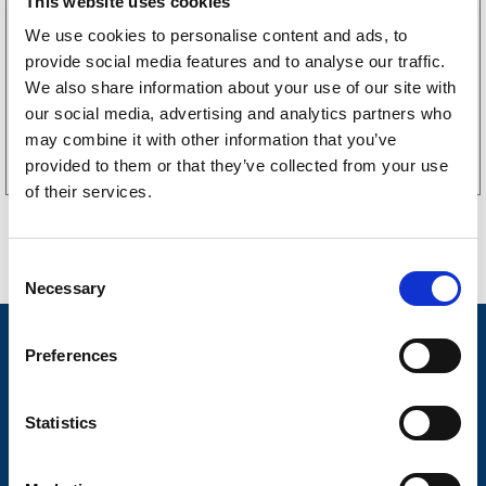
This website uses cookies
LGF Skylt Självhäftande
238
kr
We use cookies to personalise content and ads, to
(190kr exkl. moms)
provide social media features and to analyse our traffic.
We also share information about your use of our site with
our social media, advertising and analytics partners who
Köp online
may combine it with other information that you’ve
provided to them or that they’ve collected from your use
of their services.
C
Necessary
o
n
Nyheter
s
Preferences
e
Släpvagnsfabrikat
n
t
Statistics
Släpvagnsservice
S
Våra produkter
e