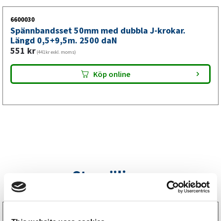
6600030
Spännbandsset 50mm med dubbla J-krokar.
Längd 0,5+9,5m. 2500 daN
551
kr
(441kr exkl. moms)
Köp online
Storsäljare
3160052