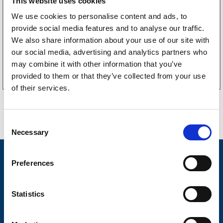
This website uses cookies
LGF Skylt Självhäftande
238
kr
We use cookies to personalise content and ads, to
(190kr exkl. moms)
provide social media features and to analyse our traffic.
We also share information about your use of our site with
our social media, advertising and analytics partners who
Köp online
may combine it with other information that you’ve
provided to them or that they’ve collected from your use
of their services.
C
Necessary
o
n
Nyheter
s
Preferences
e
Släpvagnsfabrikat
n
t
Statistics
Släpvagnsservice
S
Våra produkter
e