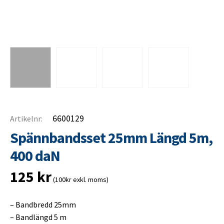
6600129
Artikelnr:
Spännbandsset 25mm Längd 5m,
400 daN
125
kr
(100kr exkl. moms)
– Bandbredd 25mm
– Bandlängd 5 m