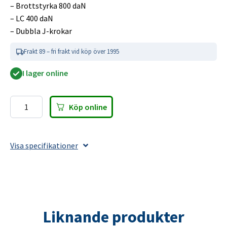
– Brottstyrka 800 daN
– LC 400 daN
– Dubbla J-krokar
Frakt 89 – fri frakt vid köp över 1995
I lager online
Köp online
Spännbandsset
25mm
Längd
Visa specifikationer
5m,
400
daN
mängd
Liknande produkter