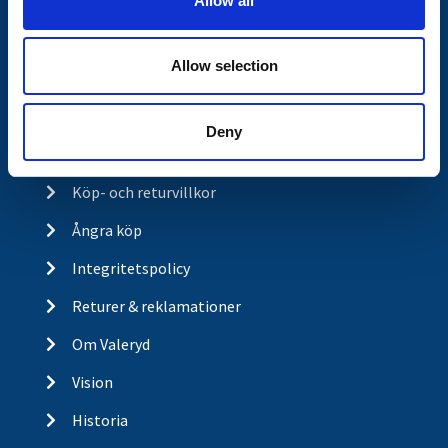
Allow all
Våra produkter
n
Frågor & Svar
Allow selection
Butikskoncept
Kontakt
Deny
Kontakt
Köp- och returvillkor
Ångra köp
Integritetspolicy
Returer & reklamationer
Om Valeryd
Vision
Historia