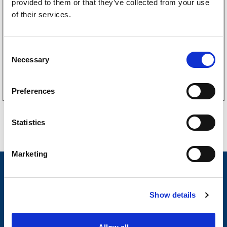
provided to them or that they’ve collected from your use
3160052
LGF Skylt Självhäftande
of their services.
238
kr
(190kr exkl. moms)
C
Necessary
o
Köp online
n
s
Preferences
e
n
t
Statistics
S
e
Marketing
l
Nyheter
e
c
Släpvagnsfabrikat
Show details
t
i
Släpvagnsservice
o