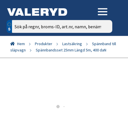
Sök
efter:
Hem
Produkter
Lastsäkring
Spännband till
släpvagn
Spännbandsset 25mm Längd 5m, 400 daN