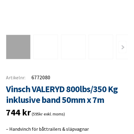
6772080
Artikelnr:
Vinsch VALERYD 800lbs/350 Kg
inklusive band 50mm x 7m
744
kr
(595kr exkl. moms)
– Handvinch för båttrailers & släpvagnar