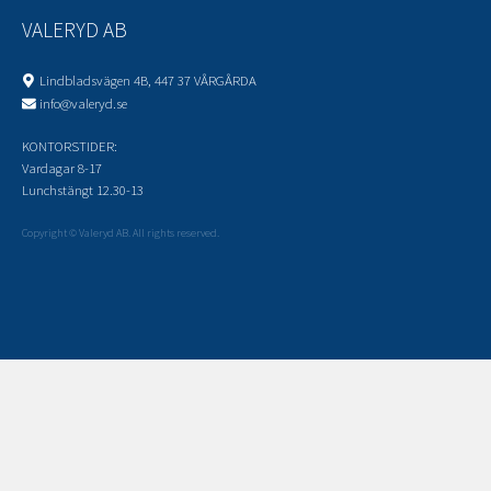
VALERYD AB
Lindbladsvägen 4B, 447 37 VÅRGÅRDA
info@valeryd.se
KONTORSTIDER:
Vardagar 8-17
Lunchstängt 12.30-13
Copyright © Valeryd AB. All rights reserved.