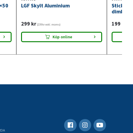
0×50
LGF Skylt Aluminium
Stickdos
dimkont
299
kr
199
kr
(239kr exkl. moms)
(159
Köp online
RDA