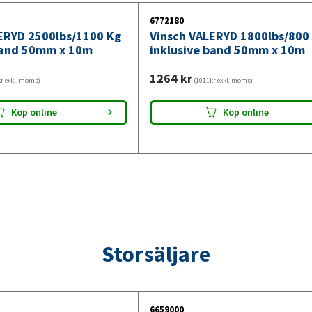
6772180
ERYD 2500lbs/1100 Kg
Vinsch VALERYD 1800lbs/800
band 50mm x 10m
inklusive band 50mm x 10m
1264
kr
r exkl. moms)
(1011kr exkl. moms)
Köp online
Köp online
Storsäljare
6659000