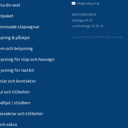
info@valeryd.se
ta din axel
KONTORSTIDER:
elpaket
Vardagar 8-17
Lunchstängt 12.30-13
romsade släpvagnar
pling & påskjut
Copyright © Valeryd AB. All rights reserved.
em och belysning
lysning för släp och husvagn
ysning för lastbil
blar och kontakter
ul och tillbehör
ödhjul / stödben
ssidelar och tillbehör
och säkra