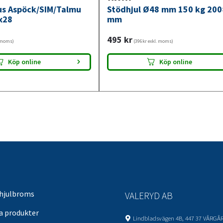
jus Aspöck/SIM/Talmu
Stödhjul Ø48 mm 150 kg 20
x28
mm
495
kr
. moms)
(396kr exkl. moms)
Köp online
Köp online
 hjulbroms
VALERYD AB
sa produkter
Lindbladsvägen 4B, 447 37 VÅRGÅ