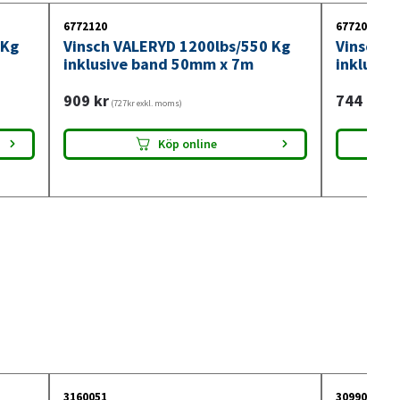
6772120
6772080
 Kg
Vinsch VALERYD 1200lbs/550 Kg
Vinsch V
inklusive band 50mm x 7m
inklusiv
909
kr
744
kr
(727kr exkl. moms)
(595
Köp online
3160051
3099018