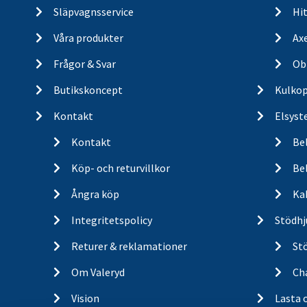
Släpvagnsservice
Hit
Våra produkter
Ax
Frågor & Svar
Ob
Butikskoncept
Kulkop
Kontakt
Elsyst
Kontakt
Be
Köp- och returvillkor
Bel
Ångra köp
Ka
Integritetspolicy
Stödhj
Returer & reklamationer
St
Om Valeryd
Cha
Vision
Lasta 