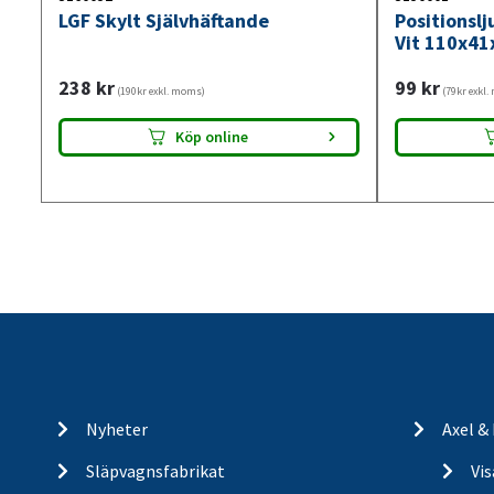
LGF Skylt Självhäftande
Positionsl
Vit 110x41
238
kr
99
kr
(190kr exkl. moms)
(79kr exkl
Köp online
Nyheter
Axel &
Släpvagnsfabrikat
Vi