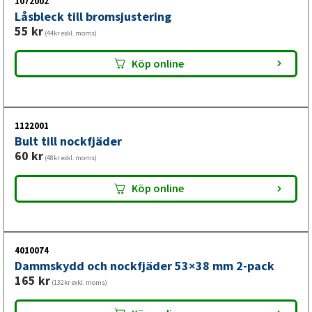
1072002
Låsbleck till bromsjustering
55
kr
(44kr exkl. moms)
Köp online
1122001
Bult till nockfjäder
60
kr
(48kr exkl. moms)
Köp online
4010074
Dammskydd och nockfjäder 53×38 mm 2-pack
165
kr
(132kr exkl. moms)