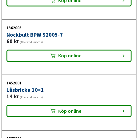
Köp online
1362003
Nockbult BPW S2005-7
60
kr
(48kr exkl. moms)
Köp online
1452001
Låsbricka 10×1
14
kr
(11kr exkl. moms)
Köp online