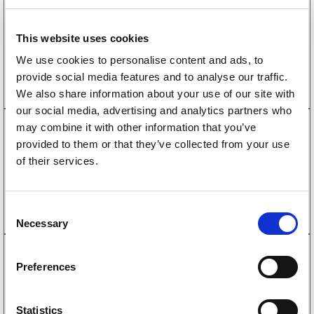
1162002
Expander till hjulbroms BPW S2005-7/S2035-7
274
kr
(219kr exkl. moms)
This website uses cookies
We use cookies to personalise content and ads, to
Köp online
provide social media features and to analyse our traffic.
We also share information about your use of our site with
our social media, advertising and analytics partners who
4010070
may combine it with other information that you’ve
Fjädersats till bromsbackar BPW 200×50 Till 2 hjul
provided to them or that they’ve collected from your use
154
kr
(123kr exkl. moms)
of their services.
Köp online
C
Necessary
o
n
4010075
s
Hållarpinne och låsbleck Till 2 hjul
Preferences
e
144
kr
(115kr exkl. moms)
n
t
Statistics