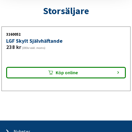
Storsäljare
3160052
LGF Skylt Självhäftande
238
kr
(190kr exkl. moms)
Köp online
Nyheter