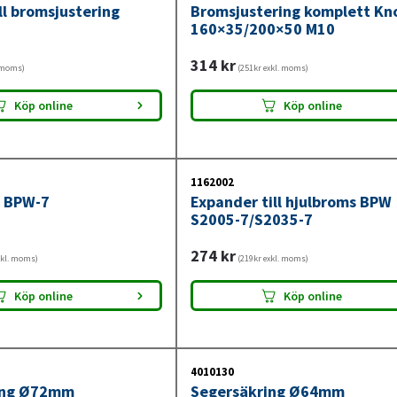
ll bromsjustering
Bromsjustering komplett Kn
160×35/200×50 M10
314
kr
. moms)
(251kr exkl. moms)
Köp online
Köp online
1162002
e BPW-7
Expander till hjulbroms BPW
S2005-7/S2035-7
274
kr
xkl. moms)
(219kr exkl. moms)
Köp online
Köp online
4010130
ing Ø72mm
Segersäkring Ø64mm