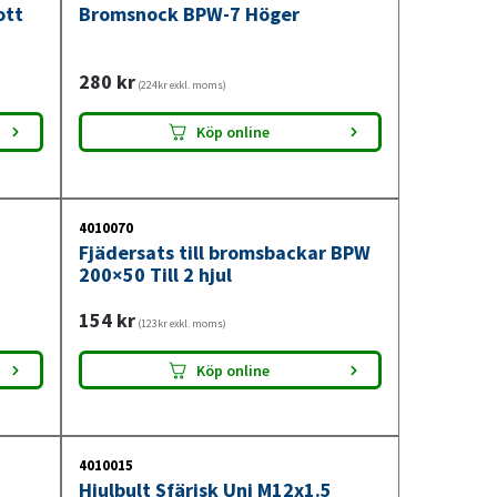
ott
Bromsnock BPW-7 Höger
280
kr
(224kr exkl. moms)
Köp online
4010070
Fjädersats till bromsbackar BPW
200×50 Till 2 hjul
154
kr
(123kr exkl. moms)
Köp online
4010015
Hjulbult Sfärisk Uni M12x1.5