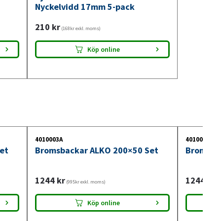
Nyckelvidd 17mm 5-pack
210
kr
(168kr exkl. moms)
Köp online
4010003A
4010001A
et
Bromsbackar ALKO 200×50 Set
Bromsba
1244
kr
1244
kr
(995kr exkl. moms)
(9
Köp online