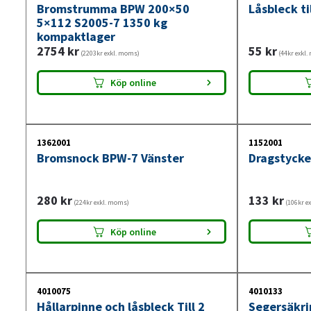
Bromstrumma BPW 200×50
Låsbleck ti
5×112 S2005-7 1350 kg
kompaktlager
2754
kr
55
kr
(2203kr exkl. moms)
(44kr exkl
Köp online
1362001
1152001
Bromsnock BPW-7 Vänster
Dragstyck
280
kr
133
kr
(224kr exkl. moms)
(106kr e
Köp online
4010075
4010133
Hållarpinne och låsbleck Till 2
Segersäkr