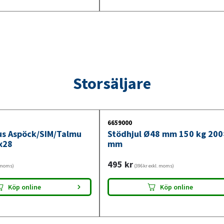
Storsäljare
6659000
jus Aspöck/SIM/Talmu
Stödhjul Ø48 mm 150 kg 20
x28
mm
495
kr
. moms)
(396kr exkl. moms)
Köp online
Köp online