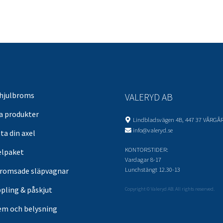
 hjulbroms
VALERYD AB
sa produkter
Lindbladsvägen 4B, 447 37 VÅRGÅ
info@valeryd.se
ta din axel
KONTORSTIDER:
elpaket
Vardagar 8-17
Lunchstängt 12.30-13
romsade släpvagnar
pling & påskjut
Copyright © Valeryd AB. All rights reserved.
em och belysning