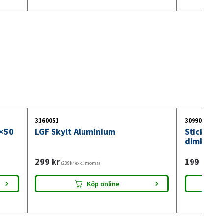
3160051
3099018
0×50
LGF Skylt Aluminium
Stickdos
dimkont
299
kr
199
kr
(239kr exkl. moms)
(159
Köp online