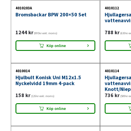
4010203A
4010112
Bromsbackar BPW 200×50 Set
Hjullagers
vattenavv
1244
kr
788
kr
(995kr exkl. moms)
(630kr e
Köp online
4010014
4010114
Hjulbult Konisk Uni M12x1.5
Hjullagers
Nyckelvidd 19mm 4-pack
vattenavv
Knott/Niep
158
kr
736
kr
(126kr exkl. moms)
(589kr e
Köp online