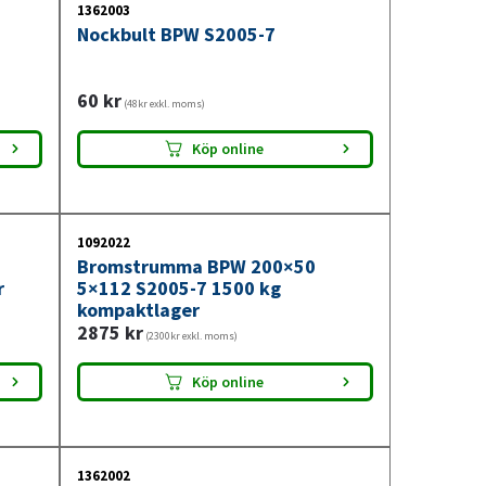
1362003
Nockbult BPW S2005-7
60
kr
(48kr exkl. moms)
Köp online
1092022
Bromstrumma BPW 200×50
r
5×112 S2005-7 1500 kg
kompaktlager
2875
kr
(2300kr exkl. moms)
Köp online
1362002