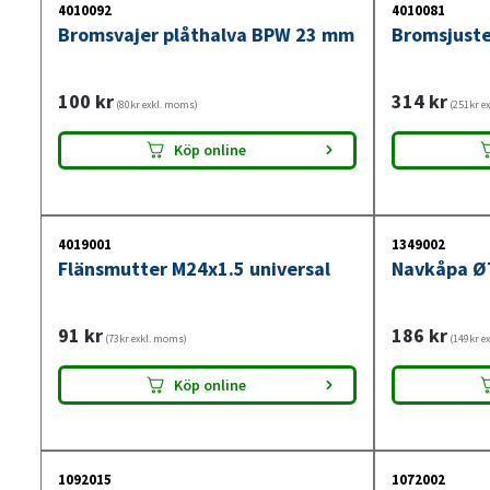
4010092
4010081
Bromsvajer plåthalva BPW 23 mm
Bromsjuste
100
kr
314
kr
(80kr exkl. moms)
(251kr e
Köp online
4019001
1349002
Flänsmutter M24x1.5 universal
Navkåpa Ø
91
kr
186
kr
(73kr exkl. moms)
(149kr e
Köp online
1092015
1072002