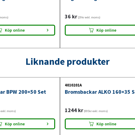
36
kr
. moms)
(29kr exkl. moms)
Köp online
Köp online
Liknande produkter
4010201A
ar BPW 200×50 Set
Bromsbackar ALKO 160×35 S
1244
kr
 exkl. moms)
(995kr exkl. moms)
Köp online
Köp online