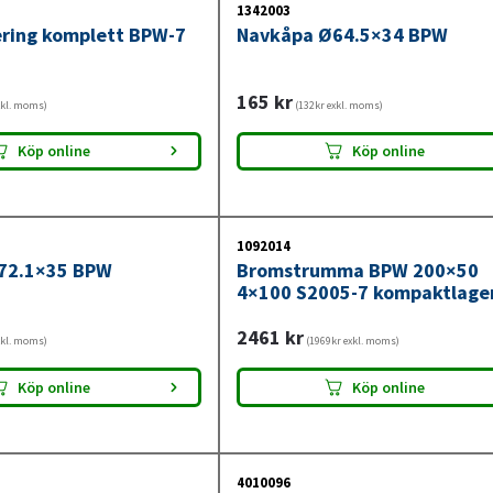
1342003
ring komplett BPW-7
Navkåpa Ø64.5×34 BPW
165
kr
xkl. moms)
(132kr exkl. moms)
Köp online
Köp online
1092014
72.1×35 BPW
Bromstrumma BPW 200×50
4×100 S2005-7 kompaktlage
2461
kr
xkl. moms)
(1969kr exkl. moms)
Köp online
Köp online
4010096