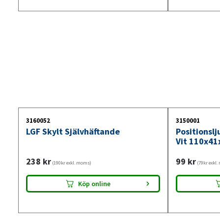
3160052
3150001
LGF Skylt Självhäftande
Positionsl
Vit 110x41
238
kr
99
kr
(190kr exkl. moms)
(79kr exkl
Köp online