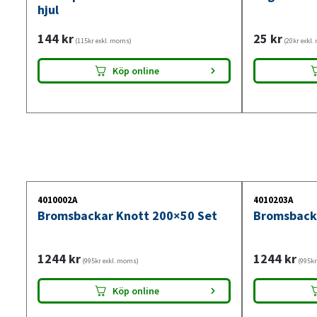
hjul
144
kr
25
kr
(115kr exkl. moms)
(20kr exkl
Köp online
4010002A
4010203A
Bromsbackar Knott 200×50 Set
Bromsback
1244
kr
1244
kr
(995kr exkl. moms)
(995kr
Köp online