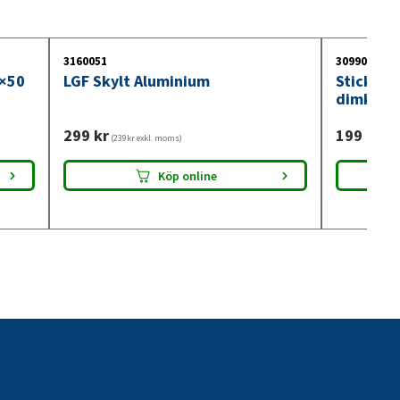
3160051
3099018
0×50
LGF Skylt Aluminium
Stickdos
dimkont
299
kr
199
kr
(239kr exkl. moms)
(159
Köp online