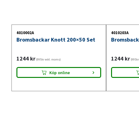
4010002A
4010203A
Bromsbackar Knott 200×50 Set
Bromsback
1244
kr
1244
kr
(995kr exkl. moms)
(995kr
Köp online