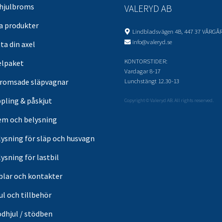
 hjulbroms
VALERYD AB
sa produkter
Lindbladsvägen 4B, 447 37 VÅRGÅ
info@valeryd.se
ta din axel
KONTORSTIDER:
elpaket
Vardagar 8-17
Lunchstängt 12.30-13
romsade släpvagnar
pling & påskjut
Copyright © Valeryd AB. All rights reserved.
em och belysning
lysning för släp och husvagn
ysning för lastbil
blar och kontakter
ul och tillbehör
ödhjul / stödben