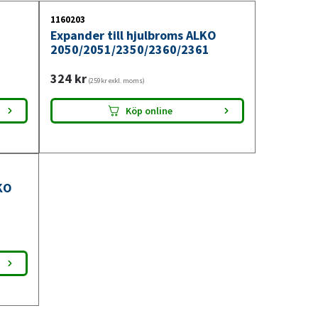
1160203
r
Expander till hjulbroms ALKO
2050/2051/2350/2360/2361
324
kr
(259kr exkl. moms)
Köp online
KO