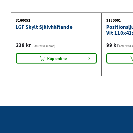
3160052
3150001
LGF Skylt Självhäftande
Positionsl
Vit 110x41
238
kr
99
kr
(190kr exkl. moms)
(79kr exkl
Köp online