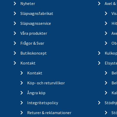
Nyheter
Axel &
Släpvagnsfabrikat
Vi
Släpvagnsservice
Hit
Våra produkter
Ax
Frågor & Svar
Ob
Butikskoncept
Kulkop
Kontakt
Elsyst
Kontakt
Be
Köp- och returvillkor
Bel
Ångra köp
Ka
Integritetspolicy
Stödhj
Returer & reklamationer
St