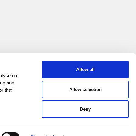
Allow all
alyse our
ing and
Allow selection
r that
Deny
0