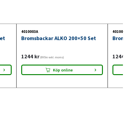
4010003A
4010001A
et
Bromsbackar ALKO 200×50 Set
Bromsba
1244
kr
1244
kr
(995kr exkl. moms)
(9
Köp online