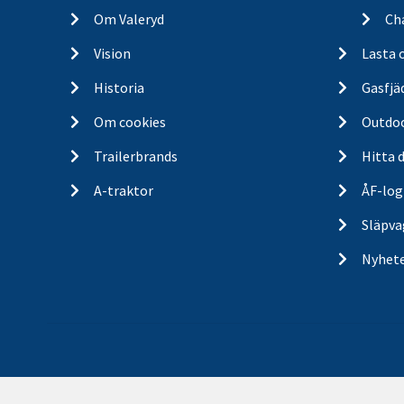
Om Valeryd
Cha
Vision
Lasta 
Historia
Gasfjä
Om cookies
Outdo
Trailerbrands
Hitta 
A-traktor
ÅF-log
Släpva
Nyhet