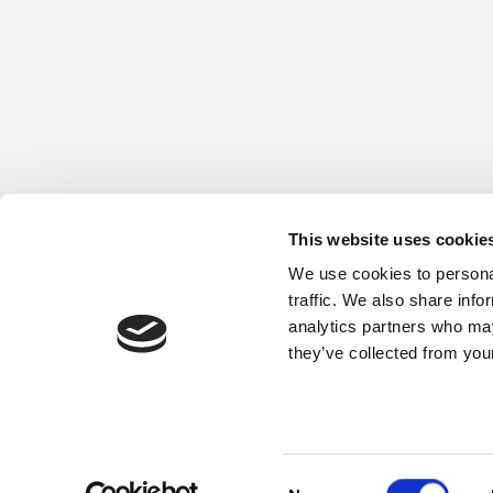
This website uses cookie
We use cookies to personal
traffic. We also share info
analytics partners who may
they’ve collected from your
C