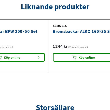
Liknande produkter
4010201A
ar BPW 200×50 Set
Bromsbackar ALKO 160×35 S
1244
kr
 exkl. moms)
(995kr exkl. moms)
Köp online
Köp online
Storsäljare