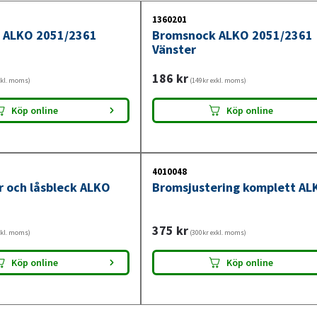
1360201
Se vår monteringsguide för ALKO-bromsbacka
 ALKO 2051/2361
Bromsnock ALKO 2051/2361
Vänster
186
kr
xkl. moms)
(149kr exkl. moms)
Köp online
Köp online
4010048
r och låsbleck ALKO
Bromsjustering komplett AL
375
kr
xkl. moms)
(300kr exkl. moms)
Köp online
Köp online