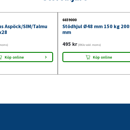
6659000
jus Aspöck/SIM/Talmu
Stödhjul Ø48 mm 150 kg 20
x28
mm
495
kr
. moms)
(396kr exkl. moms)
Köp online
Köp online