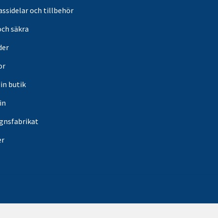
ssidelar och tillbehör
och säkra
der
or
din butik
in
gnsfabrikat
er