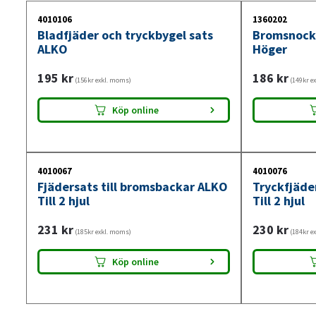
4010106
1360202
Bladfjäder och tryckbygel sats
Bromsnock
ALKO
Höger
195
kr
186
kr
(156kr exkl. moms)
(149kr e
Köp online
4010067
4010076
Fjädersats till bromsbackar ALKO
Tryckfjäde
Till 2 hjul
Till 2 hjul
231
kr
230
kr
(185kr exkl. moms)
(184kr e
Köp online