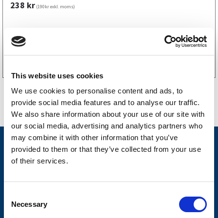
238
kr
(190kr exkl. moms)
Köp online
This website uses cookies
We use cookies to personalise content and ads, to
provide social media features and to analyse our traffic.
We also share information about your use of our site with
our social media, advertising and analytics partners who
may combine it with other information that you’ve
Nyheter
provided to them or that they’ve collected from your use
of their services.
Släpvagnsfabrikat
Släpvagnsservice
C
Våra produkter
Necessary
o
n