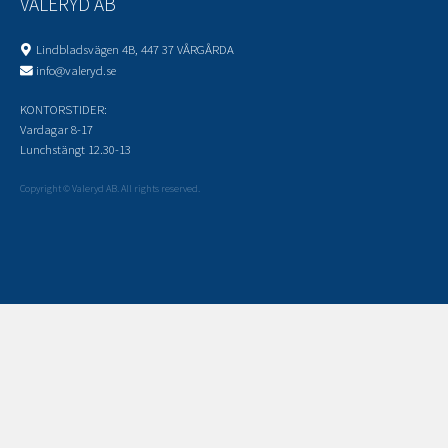
VALERYD AB
Lindbladsvägen 4B, 447 37 VÅRGÅRDA
info@valeryd.se
KONTORSTIDER:
Vardagar 8-17
Lunchstängt 12.30-13
Copyright © Valeryd AB. All rights reserved.