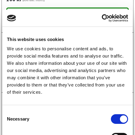
(80kr exkl. moms)
Köp online
This website uses cookies
1160202
Expander till hjulbroms ALKO Euro
We use cookies to personalise content and ads, to
1635/1636/1637
provide social media features and to analyse our traffic.
358
kr
(286kr exkl. moms)
We also share information about your use of our site with
our social media, advertising and analytics partners who
Köp online
may combine it with other information that you’ve
provided to them or that they’ve collected from your use
of their services.
4010066
Fjädersats till bromsbackar ALKO 160 Till 2 hjul
175
kr
C
(140kr exkl. moms)
Necessary
o
Köp online
n
s