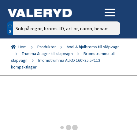
Sök
efter:
Hem
Produkter
Axel & hjulbroms till släpvagn
Trumma & lager till släpvagn
Bromstrumma till
släpvagn
Bromstrumma ALKO 160×35 5×112
kompaktlager