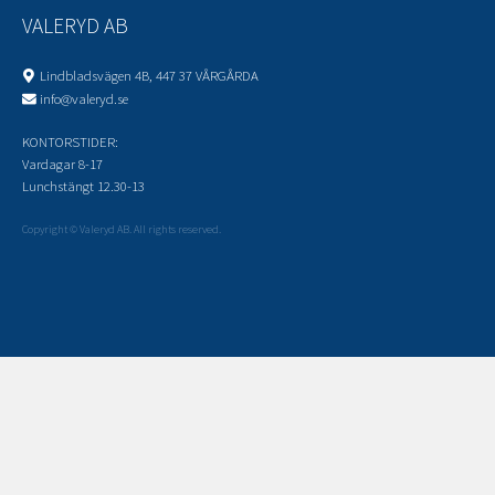
VALERYD AB
Lindbladsvägen 4B, 447 37 VÅRGÅRDA
info@valeryd.se
KONTORSTIDER:
Vardagar 8-17
Lunchstängt 12.30-13
Copyright © Valeryd AB. All rights reserved.