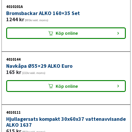
4010201A
Bromstrumma i hjulnav på släpvagn
Bromsbackar ALKO 160×35 Set
1244
kr
(995kr exkl. moms)
Bromstrumman sitter i hjulnavet och är monterad med
Köp online
kompaktlager. Bromsbackarna pressas mot
bromstrummans insida vid bromsning. Kontrollera
bromsyta och kompaktlagrets skick vid underhåll.
4010144
Se vår monteringsguide för ALKO-bromstrummor
Navkåpa Ø55×29 ALKO Euro
165
kr
(132kr exkl. moms)
Köp online
4010111
Hjullagersats kompakt 30x60x37 vattenavvisande
ALKO 1637
615
kr
(492kr exkl. moms)