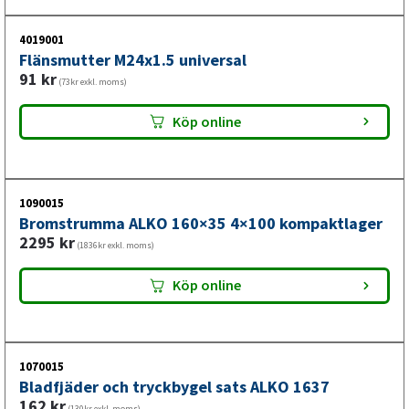
4019001
Flänsmutter M24x1.5 universal
91
kr
(73kr exkl. moms)
Köp online
1090015
Bromstrumma ALKO 160×35 4×100 kompaktlager
2295
kr
(1836kr exkl. moms)
Köp online
1070015
Bladfjäder och tryckbygel sats ALKO 1637
162
kr
(130kr exkl. moms)