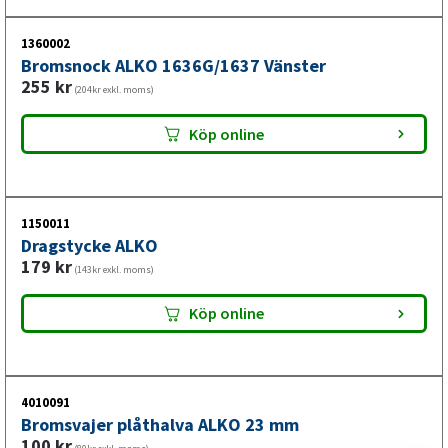
1360002
Bromsnock ALKO 1636G/1637 Vänster
255
kr
(204kr exkl. moms)
Köp online
1150011
Dragstycke ALKO
179
kr
(143kr exkl. moms)
Köp online
4010091
Bromsvajer plåthalva ALKO 23 mm
100
kr