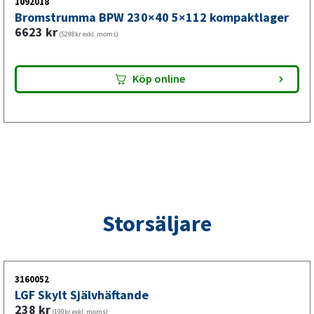
1092018
Bromstrumma BPW 230×40 5×112 kompaktlager
6623
kr
(5298kr exkl. moms)
Köp online
Storsäljare
3160052
LGF Skylt Självhäftande
238
kr
(190kr exkl. moms)