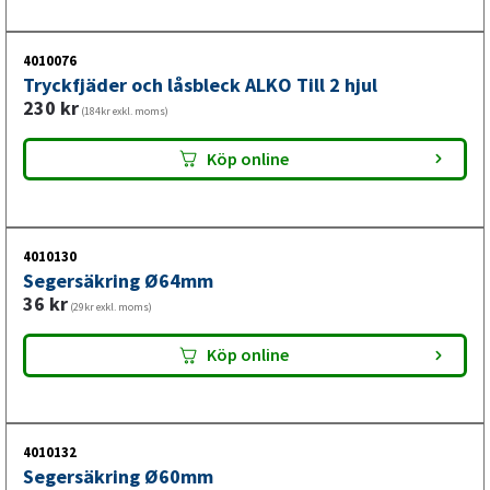
4010076
Tryckfjäder och låsbleck ALKO Till 2 hjul
230
kr
(184kr exkl. moms)
Köp online
4010130
Segersäkring Ø64mm
36
kr
(29kr exkl. moms)
Köp online
4010132
Segersäkring Ø60mm