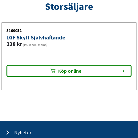
Storsäljare
3160052
LGF Skylt Självhäftande
238
kr
(190kr exkl. moms)
Köp online
Nyheter