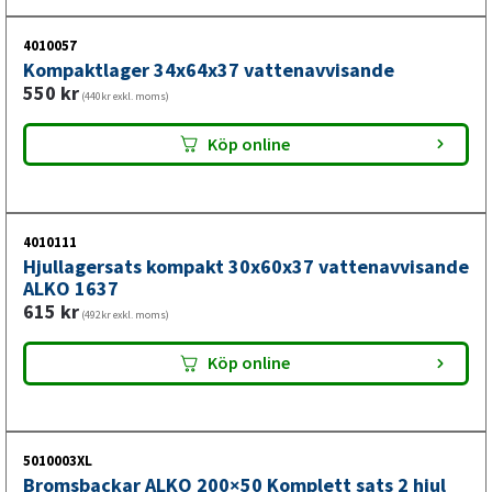
4010057
Kompaktlager 34x64x37 vattenavvisande
550
kr
(440kr exkl. moms)
Köp online
4010111
Hjullagersats kompakt 30x60x37 vattenavvisande
ALKO 1637
615
kr
(492kr exkl. moms)
Köp online
5010003XL
Bromsbackar ALKO 200×50 Komplett sats 2 hjul