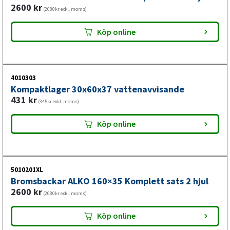
2600
kr
(2080kr exkl. moms)
Köp online
4010303
Kompaktlager 30x60x37 vattenavvisande
431
kr
(345kr exkl. moms)
Köp online
5010201XL
Bromsbackar ALKO 160×35 Komplett sats 2 hjul
2600
kr
(2080kr exkl. moms)
Köp online