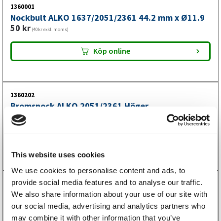
1360001
Nockbult ALKO 1637/2051/2361 44.2 mm x Ø11.9
50
kr
(40kr exkl. moms)
Köp online
1360202
Bromsnock ALKO 2051/2361 Höger
186
kr
(149kr exkl. moms)
Köp online
This website uses cookies
We use cookies to personalise content and ads, to
provide social media features and to analyse our traffic.
1360201
Bromsnock ALKO 2051/2361 Vänster
We also share information about your use of our site with
186
kr
our social media, advertising and analytics partners who
(149kr exkl. moms)
may combine it with other information that you’ve