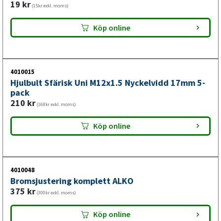
19
kr
(15kr exkl. moms)
Köp online
4010015
Hjulbult Sfärisk Uni M12x1.5 Nyckelvidd 17mm 5-
pack
210
kr
(168kr exkl. moms)
Köp online
4010048
Bromsjustering komplett ALKO
375
kr
(300kr exkl. moms)
Köp online