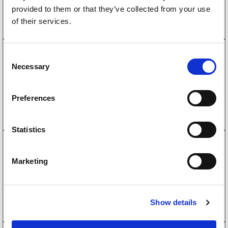
Köp online
provided to them or that they’ve collected from your use
of their services.
1360003
C
Bromsnock ALKO 1636G/1637 Höger
Necessary
o
255
kr
(204kr exkl. moms)
n
s
Köp online
Preferences
e
n
t
Statistics
S
1360002
Bromsnock ALKO 1636G/1637 Vänster
e
Marketing
255
kr
l
(204kr exkl. moms)
e
Köp online
c
Show details
t
i
o