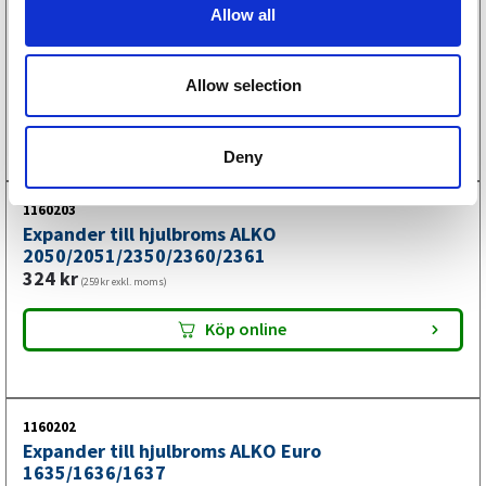
Allow all
1150011
n
Dragstycke ALKO
179
kr
(143kr exkl. moms)
Allow selection
Köp online
Deny
1160203
Expander till hjulbroms ALKO
2050/2051/2350/2360/2361
324
kr
(259kr exkl. moms)
Köp online
1160202
Expander till hjulbroms ALKO Euro
1635/1636/1637