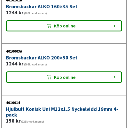
4010201A
Bromsbackar ALKO 160×35 Set
1244
kr
(995kr exkl. moms)
Köp online
4010003A
Bromsbackar ALKO 200×50 Set
1244
kr
(995kr exkl. moms)
Köp online
4010014
Hjulbult Konisk Uni M12x1.5 Nyckelvidd 19mm 4-
pack
158
kr
(126kr exkl. moms)