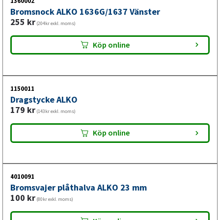
1360002
Bromsnock ALKO 1636G/1637 Vänster
255
kr
(204kr exkl. moms)
Köp online
1150011
Dragstycke ALKO
179
kr
(143kr exkl. moms)
Köp online
4010091
Bromsvajer plåthalva ALKO 23 mm
100
kr
(80kr exkl. moms)