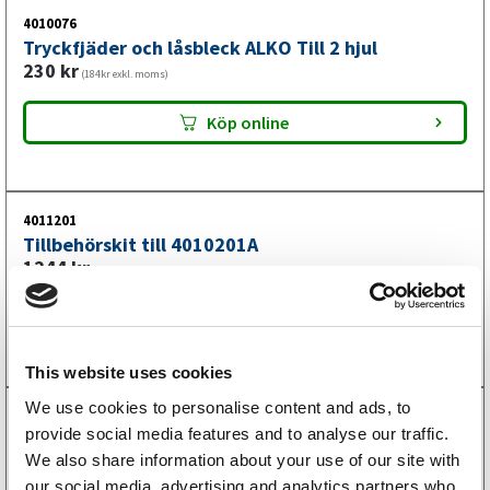
4010076
Tryckfjäder och låsbleck ALKO Till 2 hjul
230
kr
(184kr exkl. moms)
Köp online
4011201
Tillbehörskit till 4010201A
1244
kr
(995kr exkl. moms)
Köp online
This website uses cookies
We use cookies to personalise content and ads, to
4010048
provide social media features and to analyse our traffic.
Bromsjustering komplett ALKO
We also share information about your use of our site with
375
kr
(300kr exkl. moms)
our social media, advertising and analytics partners who