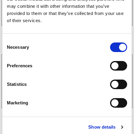
may combine it with other information that you’ve
Köp online
provided to them or that they’ve collected from your use
of their services.
Liknande produkter
C
Necessary
o
n
4010002A
s
Preferences
Bromsbackar Knott 200×50 Set
e
1244
kr
(995kr exkl. moms)
n
t
Statistics
Köp online
S
e
Marketing
l
e
c
Show details
t